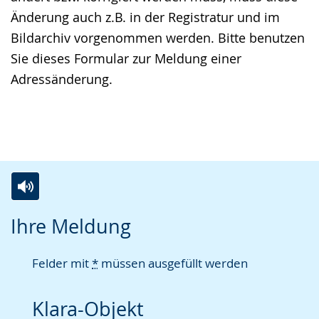
Änderung auch z.B. in der Registratur und im
Bildarchiv vorgenommen werden. Bitte benutzen
Sie dieses Formular zur Meldung einer
Adressänderung.
Zur
Aktiviere
Ein
Ihre Meldung
Leichten
Audio-
Video
Sprache
Unterstützung.
in
Felder mit
*
müssen ausgefüllt werden
wechseln.
Deutscher
Gebärdensprache
Klara-Objekt
wird