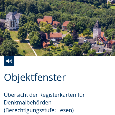
Zur
Aktiviere
Ein
Objektfenster
Leichten
Audio-
Video
Sprache
Unterstützung.
in
wechseln.
Deutscher
Übersicht der Registerkarten für
Gebärdensprache
Denkmalbehörden
wird
(Berechtigungsstufe: Lesen)
angezeigt.