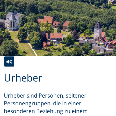
Zur
Aktiviere
Ein
Urheber
Leichten
Audio-
Video
Sprache
Unterstützung.
in
wechseln.
Deutscher
Urheber sind Personen, seltener
Gebärdensprache
Personengruppen, die in einer
wird
besonderen Beziehung zu einem
angezeigt.