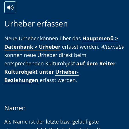
Zur
Aktiviere
Ein
Urheber erfassen
Leichten
Audio-
Video
Sprache
Unterstützung.
in
Neue Urheber können über das
Hauptmenü >
wechseln.
Deutscher
Datenbank > Urheber
erfasst werden.
Alternativ
Gebärdensprache
können neue Urheber direkt beim
wird
entsprechenden Kulturobjekt
auf dem Reiter
angezeigt.
Kulturobjekt unter
Urheber-
Beziehungen
erfasst werden.
Namen
Als Name ist der letzte bzw. geläufigste