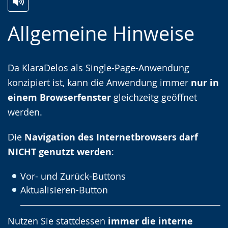
Zur
Aktiviere
Ein
Allgemeine Hinweise
Leichten
Audio-
Video
Sprache
Unterstützung.
in
wechseln.
Deutscher
Da KlaraDelos als Single-Page-Anwendung
Gebärdensprache
konzipiert ist, kann die Anwendung immer
nur in
wird
einem Browserfenster
gleichzeitg geöffnet
angezeigt.
werden.
Die
Navigation des Internetbrowsers darf
NICHT genutzt werden
:
Vor- und Zurück-Buttons
Aktualisieren-Button
Nutzen Sie stattdessen
immer die interne