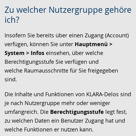
Zur
Aktiviere
Ein
c
U
c
Zu welcher Nutzergruppe gehöre
Leichten
Audio-
Video
h
n
h
ich?
Sprache
Unterstützung.
in
e
t
e
wechseln.
Deutscher
w
e
r
Insofern Sie bereits über einen Zugang (Account)
Gebärdensprache
e
r
G
verfügen, können Sie unter
Hauptmenü >
wird
c
s
e
System > Infos
einsehen, über welche
angezeigt.
h
t
b
Berechtigungsstufe Sie verfügen und
s
ü
ä
welche Raumausschnitte für Sie freigegeben
e
t
r
sind.
l
z
d
Die Inhalte und Funktionen von KLARA-Delos sind
n
u
e
je nach Nutzergruppe mehr oder weniger
.
n
n
umfangreich. Die
Berechtigungsstufe
legt fest,
g
s
zu welchen Daten ein Benutzer Zugang hat und
.
p
welche Funktionen er nutzen kann.
r