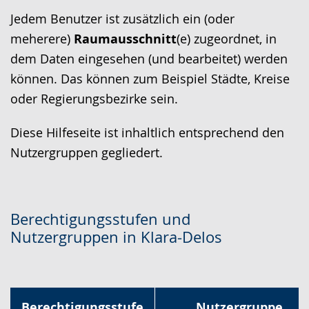
a
Jedem Benutzer ist zusätzlich ein (oder
c
meherere)
Raumausschnitt
(e) zugeordnet, in
h
dem Daten eingesehen (und bearbeitet) werden
e
können. Das können zum Beispiel Städte, Kreise
w
oder Regierungsbezirke sein.
i
r
Diese Hilfeseite ist inhaltlich entsprechend den
d
Nutzergruppen gegliedert.
a
n
g
Berechtigungsstufen und
e
Nutzergruppen in Klara-Delos
z
e
i
g
Berechtigungsstufe
Nutzergruppe