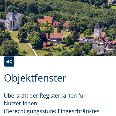
Zur
Aktiviere
Ein
Objektfenster
Leichten
Audio-
Video
Sprache
Unterstützung.
in
wechseln.
Deutscher
Übersicht der Registerkarten für
Gebärdensprache
Nutzer:innen
wird
(Berechtigungsstufe: Eingeschränktes
angezeigt.