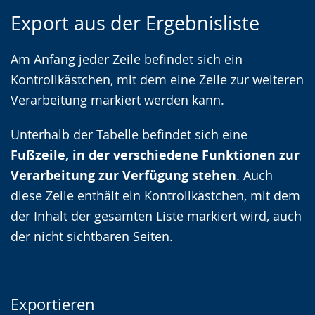
Zur
Aktiviere
Ein
Export aus der Ergebnisliste
Leichten
Audio-
Video
Sprache
Unterstützung.
in
Am Anfang jeder Zeile befindet sich ein
wechseln.
Deutscher
Kontrollkästchen, mit dem eine Zeile zur weiteren
Gebärdensprache
Verarbeitung markiert werden kann.
wird
angezeigt.
Unterhalb der Tabelle befindet sich eine
Fußzeile, in der verschiedene Funktionen zur
Verarbeitung zur Verfügung stehen
. Auch
diese Zeile enthält ein Kontrollkästchen, mit dem
der Inhalt der gesamten Liste markiert wird, auch
der nicht sichtbaren Seiten.
Exportieren