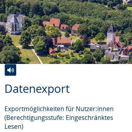
Zur
Aktiviere
Ein
Datenexport
Leichten
Audio-
Video
Sprache
Unterstützung.
in
wechseln.
Deutscher
Exportmöglichkeiten für Nutzer:innen
Gebärdensprache
(Berechtigungsstufe: Eingeschränktes
wird
Lesen)
angezeigt.