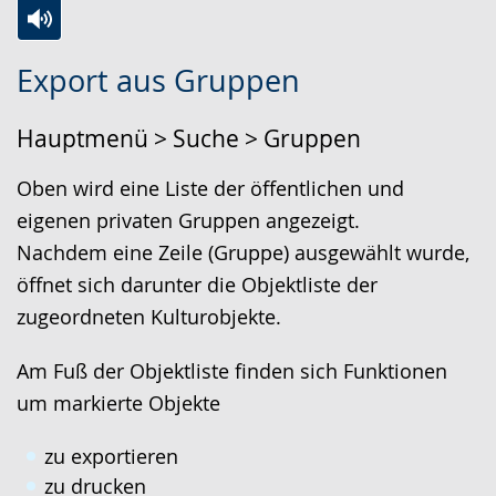
Zur
Aktiviere
Ein
Export aus Gruppen
Leichten
Audio-
Video
Sprache
Unterstützung.
in
Hauptmenü > Suche > Gruppen
wechseln.
Deutscher
Gebärdensprache
Oben wird eine Liste der öffentlichen und
wird
eigenen privaten Gruppen angezeigt.
angezeigt.
Nachdem eine Zeile (Gruppe) ausgewählt wurde,
öffnet sich darunter die Objektliste der
zugeordneten Kulturobjekte.
Am Fuß der Objektliste finden sich Funktionen
um markierte Objekte
zu exportieren
zu drucken