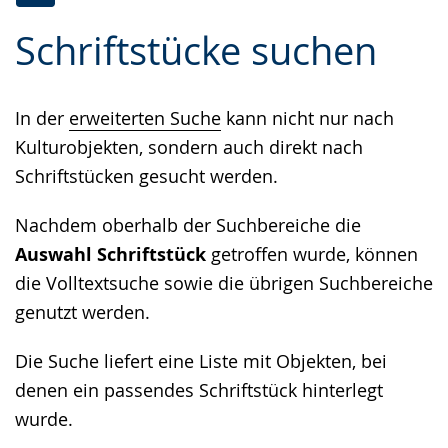
Zur
Aktiviere
Ein
Schriftstücke suchen
Leichten
Audio-
Video
Sprache
Unterstützung.
in
wechseln.
Deutscher
In der
erweiterten Suche
kann nicht nur nach
Gebärdensprache
Kulturobjekten, sondern auch direkt nach
wird
Schriftstücken gesucht werden.
angezeigt.
Nachdem oberhalb der Suchbereiche die
Auswahl Schriftstück
getroffen wurde, können
die Volltextsuche sowie die übrigen Suchbereiche
genutzt werden.
Die Suche liefert eine Liste mit Objekten, bei
denen ein passendes Schriftstück hinterlegt
wurde.