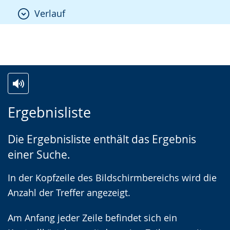
Verlauf
Zur
Aktiviere
Ein
Ergebnisliste
Leichten
Audio-
Video
Sprache
Unterstützung.
in
Die Ergebnisliste enthält das Ergebnis
wechseln.
Deutscher
einer Suche.
Gebärdensprache
wird
In der Kopfzeile des Bildschirmbereichs wird die
angezeigt.
Anzahl der Treffer angezeigt.
Am Anfang jeder Zeile befindet sich ein