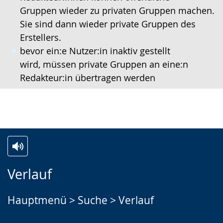
Gruppen wieder zu privaten Gruppen machen.
Sie sind dann wieder private Gruppen des
Erstellers.
bevor ein:e Nutzer:in inaktiv gestellt
wird, müssen private Gruppen an eine:n
Redakteur:in übertragen werden
Zur
Aktiviere
Ein
Verlauf
Leichten
Audio-
Video
Sprache
Unterstützung.
in
Hauptmenü > Suche > Verlauf
wechseln.
Deutscher
Gebärdensprache