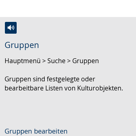
Zur
Aktiviere
Ein
Gruppen
Leichten
Audio-
Video
Sprache
Unterstützung.
in
Hauptmenü > Suche > Gruppen
wechseln.
Deutscher
Gebärdensprache
Gruppen sind festgelegte oder
wird
bearbeitbare Listen von Kulturobjekten.
angezeigt.
Gruppen bearbeiten