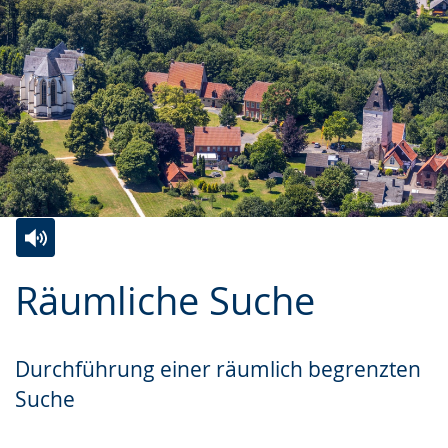
Zur
Aktiviere
Ein
Räumliche Suche
Leichten
Audio-
Video
Sprache
Unterstützung.
in
wechseln.
Deutscher
Durchführung einer räumlich begrenzten
Gebärdensprache
Suche
wird
angezeigt.