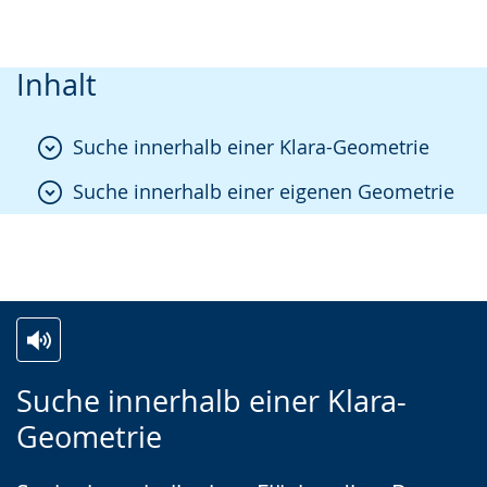
Inhalt
Suche innerhalb einer Klara-Geometrie
Suche innerhalb einer eigenen Geometrie
Zur
Aktiviere
Ein
Suche innerhalb einer Klara-
Leichten
Audio-
Video
Geometrie
Sprache
Unterstützung.
in
wechseln.
Deutscher