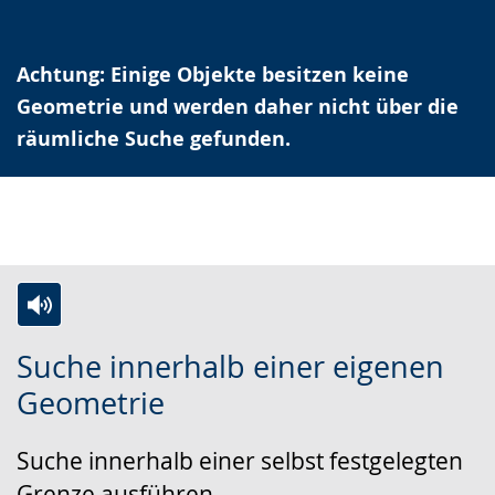
Achtung: Einige Objekte besitzen keine
Geometrie und werden daher nicht über die
räumliche Suche gefunden.
Zur
Aktiviere
Ein
Suche innerhalb einer eigenen
Leichten
Audio-
Video
Geometrie
Sprache
Unterstützung.
in
wechseln.
Deutscher
Suche innerhalb einer selbst festgelegten
Gebärdensprache
Grenze ausführen.