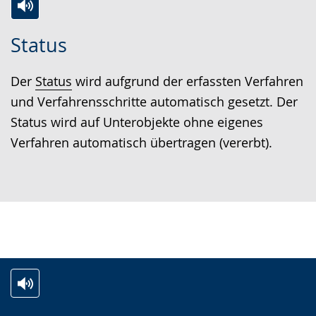
Zur
Aktiviere
Ein
Status
Leichten
Audio-
Video
Sprache
Unterstützung.
in
Der
Status
wird aufgrund der erfassten Verfahren
wechseln.
Deutscher
und Verfahrensschritte automatisch gesetzt. Der
Gebärdensprache
Status wird auf Unterobjekte ohne eigenes
wird
Verfahren automatisch übertragen (vererbt).
angezeigt.
Zur
Aktiviere
Ein