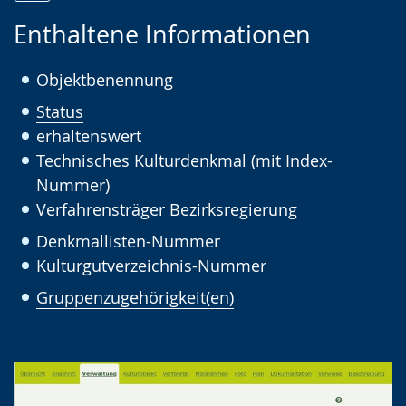
Zur
Aktiviere
Ein
Enthaltene Informationen
Leichten
Audio-
Video
Sprache
Unterstützung.
in
Objektbenennung
wechseln.
Deutscher
Status
Gebärdensprache
erhaltenswert
wird
Technisches Kulturdenkmal (mit Index-
angezeigt.
Nummer)
Verfahrensträger Bezirksregierung
Denkmallisten-Nummer
Kulturgutverzeichnis-Nummer
Gruppenzugehörigkeit(en)