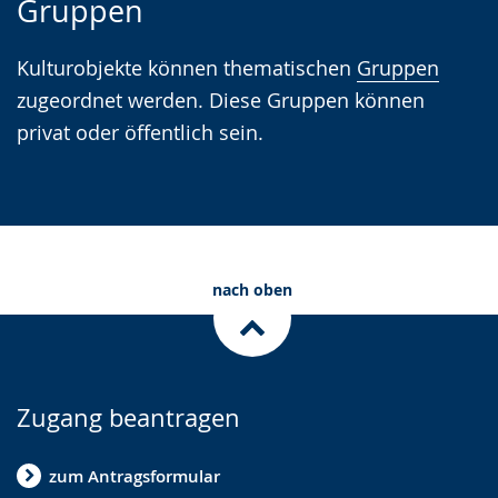
Gruppen
Leichten
Audio-
Video
Sprache
Unterstützung.
in
Kulturobjekte können thematischen
Gruppen
wechseln.
Deutscher
zugeordnet werden. Diese Gruppen können
Gebärdensprache
privat oder öffentlich sein.
wird
angezeigt.
nach oben
Zugang beantragen
zum Antragsformular