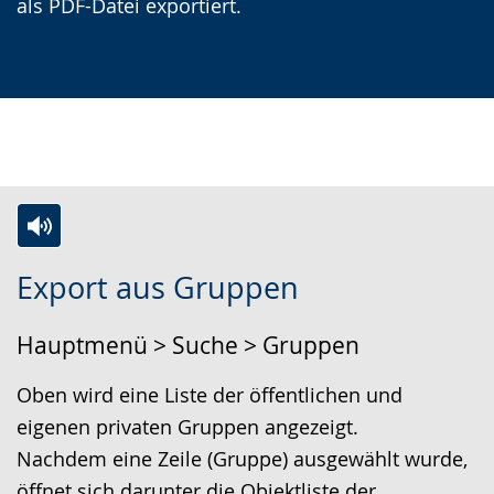
als PDF-Datei exportiert.
Zur
Aktiviere
Ein
Export aus Gruppen
Leichten
Audio-
Video
Sprache
Unterstützung.
in
Hauptmenü > Suche > Gruppen
wechseln.
Deutscher
Gebärdensprache
Oben wird eine Liste der öffentlichen und
wird
eigenen privaten Gruppen angezeigt.
angezeigt.
Nachdem eine Zeile (Gruppe) ausgewählt wurde,
öffnet sich darunter die Objektliste der