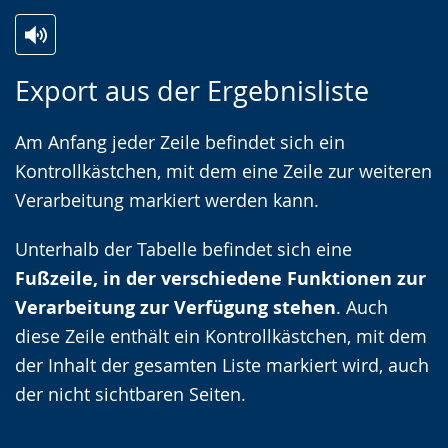
Zur
Aktiviere
Ein
Export aus der Ergebnisliste
Leichten
Audio-
Video
Sprache
Unterstützung.
in
Am Anfang jeder Zeile befindet sich ein
wechseln.
Deutscher
Kontrollkästchen, mit dem eine Zeile zur weiteren
Gebärdensprache
Verarbeitung markiert werden kann.
wird
angezeigt.
Unterhalb der Tabelle befindet sich eine
Fußzeile, in der verschiedene Funktionen zur
Verarbeitung zur Verfügung stehen
. Auch
diese Zeile enthält ein Kontrollkästchen, mit dem
der Inhalt der gesamten Liste markiert wird, auch
der nicht sichtbaren Seiten.