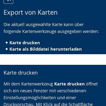
Zur
Aktiviere
Ein
Export von Karten
Leichten
Audio-
Video
Sprache
Unterstützung.
in
Die aktuell ausgewählte Karte kann über
wechseln.
Deutscher
folgende Kartenwerkzeuge ausgegeben werden:
Gebärdensprache
wird
Karte drucken
angezeigt.
Karte als Bilddatei herunterladen
Karte drucken
Mit dem Kartenwerkzeug
Karte drucken
öffnet
sich ein neues Fenster mit verschiedenen
Einstellungsmöglichkeiten und einer
Druckvorschau. Mit Klick auf die Schaltfläche