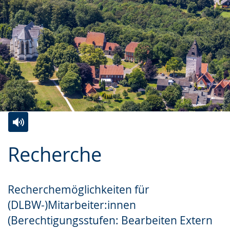
Zur
Aktiviere
Ein
Recherche
Leichten
Audio-
Video
Sprache
Unterstützung.
in
wechseln.
Deutscher
Recherchemöglichkeiten für
Gebärdensprache
(DLBW-)Mitarbeiter:innen
wird
(Berechtigungsstufen: Bearbeiten Extern
angezeigt.