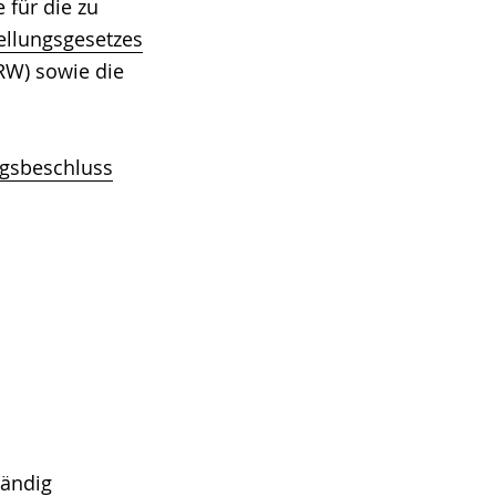
für die zu
ellungsgesetzes
RW) sowie die
gsbeschluss
tändig