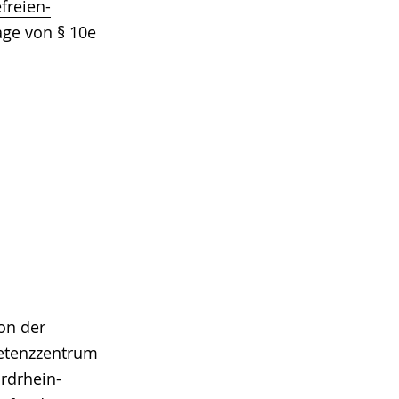
freien-
age von § 10e
on der
tenzzentrum
ordrhein-