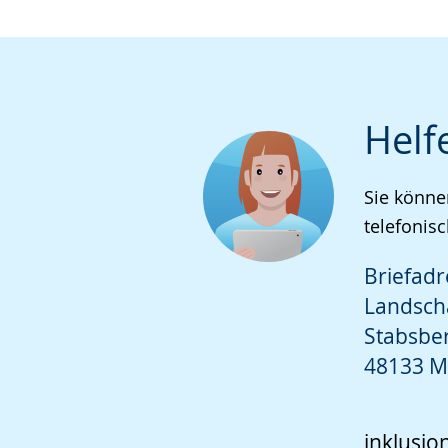
Helf
Sie könne
telefonisc
Briefadr
Landsch
Stabsbe
48133 M
inklusio