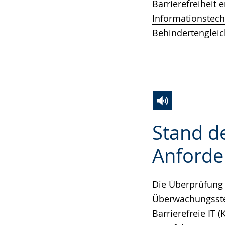
Barrierefreiheit 
Informationstec
Behindertengleic
Zur
Aktiviere
Ein
Stand de
Leichten
Audio-
Video
Sprache
Unterstützung.
in
Anforde
wechseln.
Deutscher
Gebärdensprach
Die Überprüfung 
wird
Überwachungsstel
angezeigt.
Barrierefreie IT