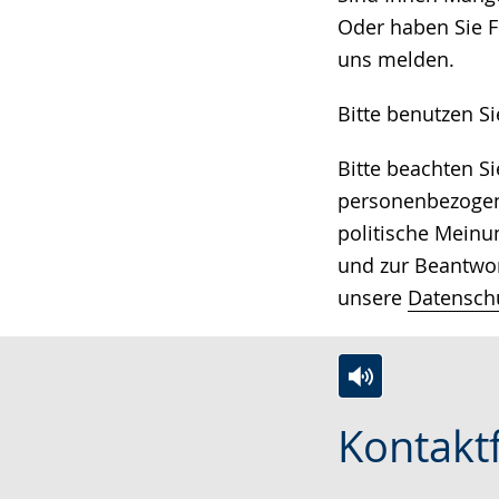
Gebärdensprach
Oder haben Sie F
wird
uns melden.
angezeigt.
Bitte benutzen S
Bitte beachten S
personenbezogene
politische Meinu
und zur Beantwor
unsere
Datensch
Zur
Aktiviere
Ein
Kontakt
Leichten
Audio-
Video
Sprache
Unterstützung.
in