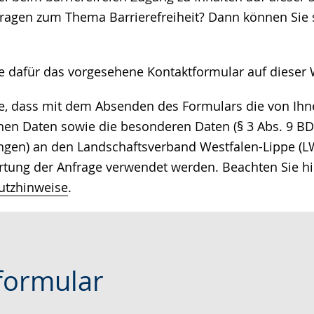
e
ragen zum Thema Barrierefreiheit? Dann können Sie s
ie dafür das vorgesehene Kontaktformular auf dieser 
ie, dass mit dem Absenden des Formulars die von I
n Daten sowie die besonderen Daten (§ 3 Abs. 9 BDS
ngen) an den Landschaftsverband Westfalen-Lippe (LW
tung der Anfrage verwendet werden. Beachten Sie hi
utzhinweise
.
formular