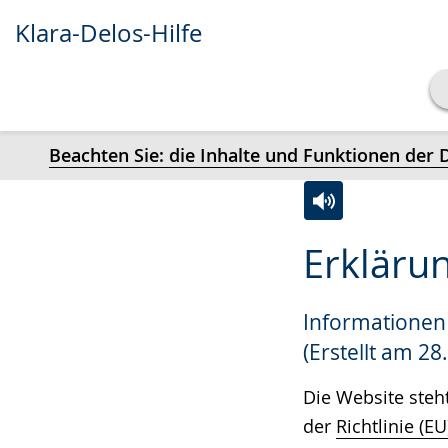
Klara-Delos-Hilfe
Transkript anzeigen
Beachten Sie: die Inhalte und Funktionen de
Abspielen
Pausieren
Zur
Aktiviere
Ein
Erklärun
Leichten
Audio-
Video
Sprache
Unterstützung.
in
Informationen 
wechseln.
Deutscher
Gebärdensprach
(Erstellt am 28
wird
Die Website steh
angezeigt.
der
Richtlinie (E