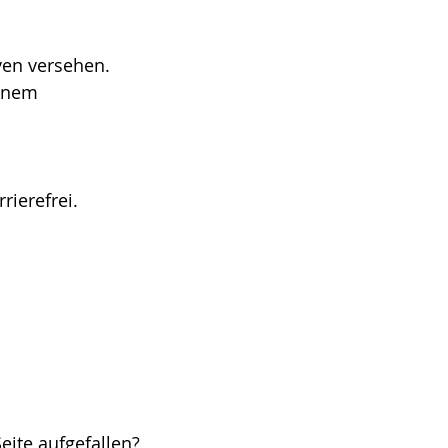
ven versehen.
einem
ierefrei.
eite aufgefallen?