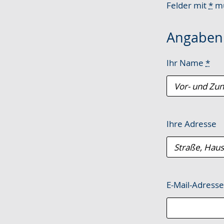
wechseln.
Deutscher
Felder mit
*
mü
Gebärdensprach
wird
Angaben 
angezeigt.
Ihr Name
*
Ihre Adresse
E-Mail-Adress