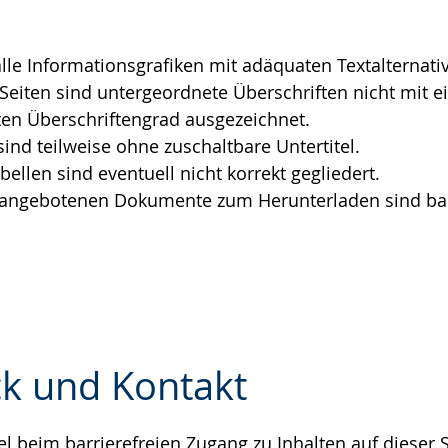
e
alle Informationsgrafiken mit adäquaten Textalternati
 Seiten sind untergeordnete Überschriften nicht mit 
en Überschriftengrad ausgezeichnet.
sind teilweise ohne zuschaltbare Untertitel.
bellen sind eventuell nicht korrekt gegliedert.
r angebotenen Dokumente zum Herunterladen sind barr
k und Kontakt
 beim barrierefreien Zugang zu Inhalten auf dieser S