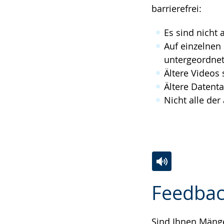
Gebärdensprach
barrierefrei:
wird
Es sind nicht 
angezeigt.
Auf einzelnen
untergeordnet
Ältere Videos 
Ältere Datenta
Nicht alle de
Zur
Aktiviere
Ein
Feedbac
Leichten
Audio-
Video
Sprache
Unterstützung.
in
wechseln.
Deutscher
Sind Ihnen Mängel