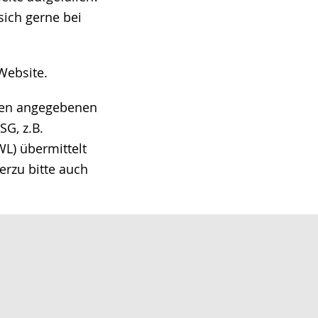
ich gerne bei
Website.
hnen angegebenen
G, z.B.
L) übermittelt
erzu bitte auch