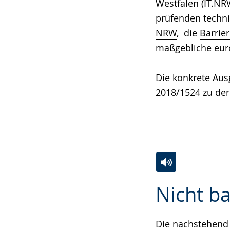
Westfalen (IT.N
prüfenden techn
NRW
, die
Barrie
maßgebliche eur
Die konkrete Aus
2018/1524
zu der
Zur
Aktiviere
Ein
Nicht ba
Leichten
Audio-
Video
Sprache
Unterstützung.
in
wechseln.
Deutscher
Die nachstehend 